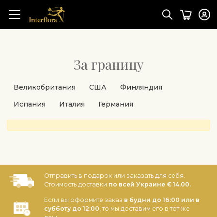
За границу
Великобритания
США
Финляндия
Испания
Италия
Германия
Отправить в подарок или заказать для себя.
Стоимость доставки
по всей Украине € 14.00.
Если вы оформите заказ
в будни до 16:00 или в
субботу до 12:00
, то мы доставим его в тот же