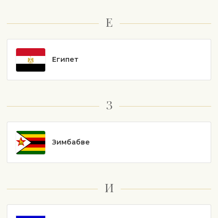
Е
Египет
З
Зимбабве
И