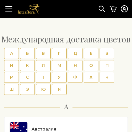
Международная доставка цветов
А
Б
В
Г
Д
Е
З
И
К
Л
М
Н
О
П
Р
С
Т
У
Ф
Х
Ч
Ш
Э
Ю
Я
А
Австралия