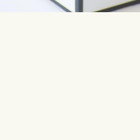
Свяжитесь с нами
Самые по
Fleurop-Interflora NE Europe OÜ
День рож
Vabaõhumuuseumi tee 2A
Юбилей
13522 Tallinn Estonia
Рождение 
info@interflora.ua
Свадьба
+372 600 3900
Соболезно