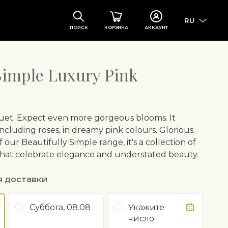
RU
ПОИСК
КОРЗИНА
АККАУНТ
 Simple Luxury Pink
uet. Expect even more gorgeous blooms. It
including roses, in dreamy pink colours. Glorious.
 our Beautifully Simple range, it's a collection of
that celebrate elegance and understated beauty.
я доставки
Суббота, 08.08
Укажите
число