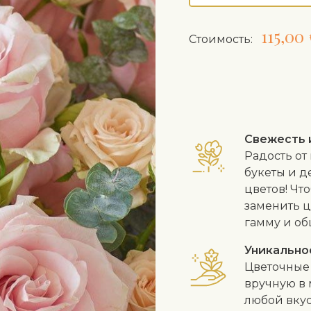
115,00 
Cтоимость:
Свежесть 
Радость от
букеты и д
цветов! Чт
заменить ц
гамму и об
Уникально
Цветочные 
вручную в 
любой вкус