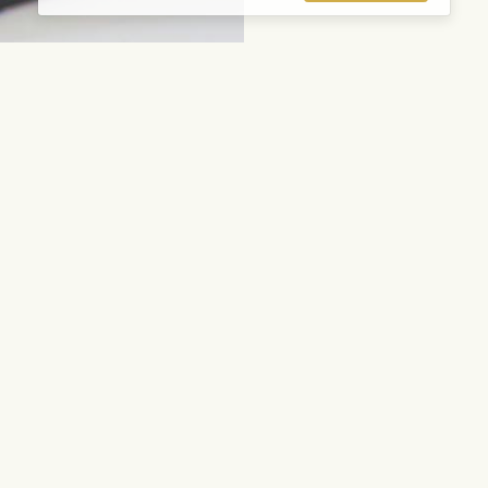
пулярные
Цветы и другие пода
дения
Срезанные цветы
Смешанные букеты
ребенка
Растения
Гурмэ
вание
Международная доставк