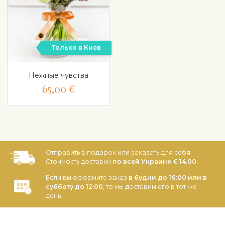
Только в Киев
Нежные чувства
65,00 €
Отправить в подарок или заказать для себя.
Стоимость доставки
по всей Украине € 14.00.
Если вы оформите заказ
в будни до 16:00 или в
субботу до 12:00
, то мы доставим его в тот же
день.