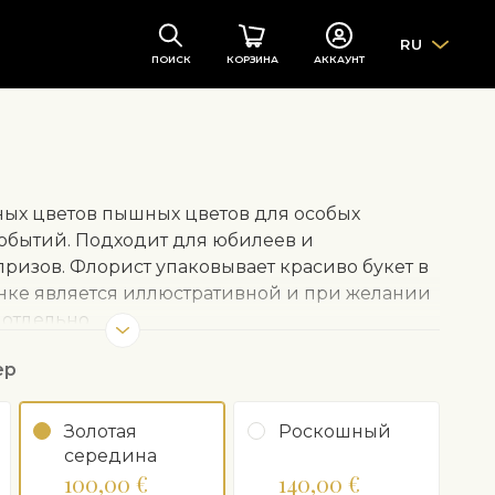
RU
ПОИСК
КОРЗИНА
АККАУНТ
ных цветов пышных цветов для особых
обытий. Подходит для юбилеев и
ризов. Флорист упаковывает красиво букет в
сунке является иллюстративной и при желании
 отдельно.
ер
Золотая
Роскошный
середина
100,00 €
140,00 €