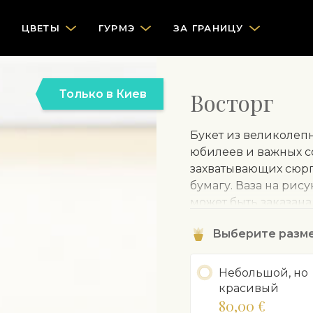
ЦВЕТЫ
ГУРМЭ
ЗА ГРАНИЦУ
Только в Киев
Восторг
Букет из великолеп
юбилеев и важных с
захватывающих сюрп
бумагу. Ваза на ри
может быть заказана
Выберите разм
Небольшой, но
красивый
80,00 €