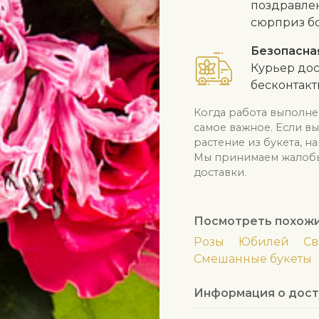
поздравлен
сюрприз б
Безопасна
Курьер дос
бесконтак
Когда работа выполне
самое важное. Если в
растение из букета, н
Мы принимаем жалобы 
доставки.
Посмотреть похож
Розы
Юбилей
Св
Смешанные букеты
Информация о дост