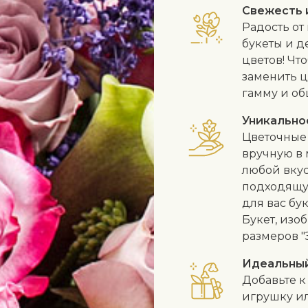
Свежесть 
Радость от
букеты и д
цветов! Чт
заменить ц
гамму и об
Уникально
Цветочные 
вручную в 
любой вкус
подходящу
для вас бу
Букет, изо
размеров "
Идеальны
Добавьте к
игрушку и