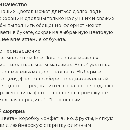
и качество
 наших цветов может длиться долго, ведь
екорации сделаны только из лучших и свежих
обы выполнить обещание, флорист может
веты в букете, сохранив выбранную цветовую
щее впечатление от букета.
е произведение
композиции Interflora изготавливаются
местном цветочном магазине. Есть букеты на
 - от маленьких до роскошных. Выберите
ю цену, флорист соберет предназначенный
кет цветов, представив его в качестве подарка.
бражённый на фото, выполнен в промежутке
Золотая середина" - "Роскошный”.
й сюрприз
 цветам коробку конфет, вино, фрукты, мягкую
ли дизайнерскую открытку с личным