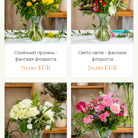
Сонячний промінь -
Свято квітів - фантазія
фантазія флориста
флориста
70,00 EUR
70,00 EUR