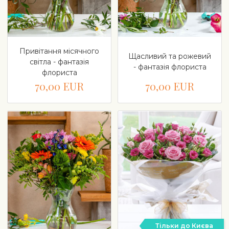
Привітання місячного
Щасливий та рожевий
світла - фантазія
- фантазія флориста
флориста
70,00 EUR
70,00 EUR
Тільки до Києва