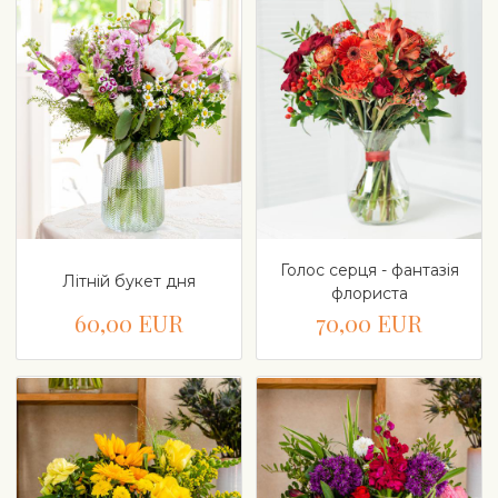
Голос серця - фантазія
Літній букет дня
флориста
60,00 EUR
70,00 EUR