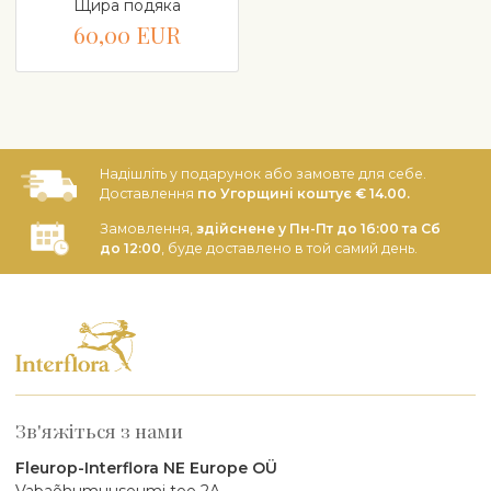
Щира подяка
60,00 EUR
Надішліть у подарунок або замовте для себе.
Доставлення
по Угорщині коштує € 14.00.
Замовлення,
здійснене у Пн-Пт до 16:00 та Сб
до 12:00
, буде доставлено в той самий день.
Зв'яжіться з нами
Fleurop-Interflora NE Europe OÜ