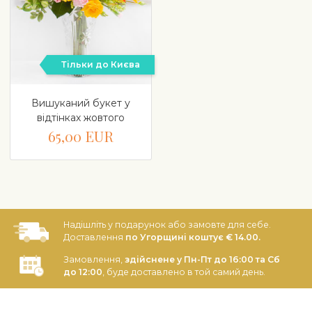
Тільки до Києва
Вишуканий букет у
відтінках жовтого
65,00 EUR
Надішліть у подарунок або замовте для себе.
Доставлення
по Угорщині коштує € 14.00.
Замовлення,
здійснене у Пн-Пт до 16:00 та Сб
до 12:00
, буде доставлено в той самий день.