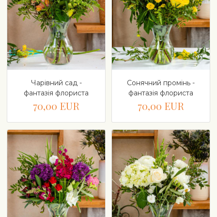
Чарівний сад -
Сонячний промінь -
фантазія флориста
фантазія флориста
70,00 EUR
70,00 EUR