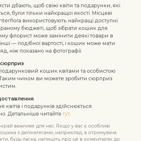
ти дбають, щоб свіжі квіти та подарунки, які
ся, були тільки найкращої якості. Місцеві
nterflora використовують найкращі доступні
браному бюджеті, щоб зібрати кошик для
Тому флорист може замінити деякі товари в
нші — подібної вартості, і кошик може мати
д, ніж показано на фотографії.
 сюрприз
подарунковий кошик квітами та особистою
 Таким чином ви можете зробити сюрприз
истим.
доставлення
я квітів і подарунків здійснюється
но. Детальніше читайте
тут
.
вкрай важливе для нас. Якщо у вас є особливі
кошика з делікатесами, наприклад, в отримувача
кти, будь ласка, напишіть про це в коментарях до