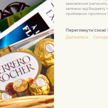
замовлення (натисніть 
залежно від бюджету та
приймаємо протягом тр
Переглянути схожі 
Делікатеси
Солод