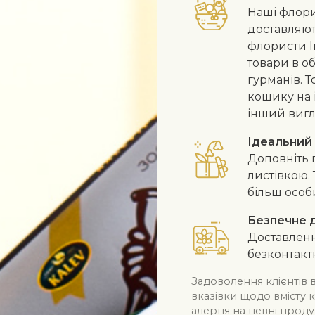
Наші флорис
доставляють
флористи I
товари в о
гурманів. 
кошику на і
інший вигля
Ідеальний
Доповніть 
листівкою.
більш особ
Безпечне 
Доставленн
безконтакт
Задоволення клієнтів 
вказівки щодо вмісту 
алергія на певні проду