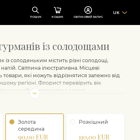
UK
ПОШУК
КОШИК
ОБЛІКОВИЙ ЗАПИС
гурманів із солодощами
із солоденьким містить різні солодощі,
напій. Світлина ілюстративна. Місцеві
товари, які можуть відрізнятися залежно від
іншому регіоні. Флорист перевірить вік
відчує особу) одержувача перед
ляючи цей продукт, клієнт підтверджує, що
 років.
Золота
Розкішний
середина
90,00 EUR
110,00 EUR