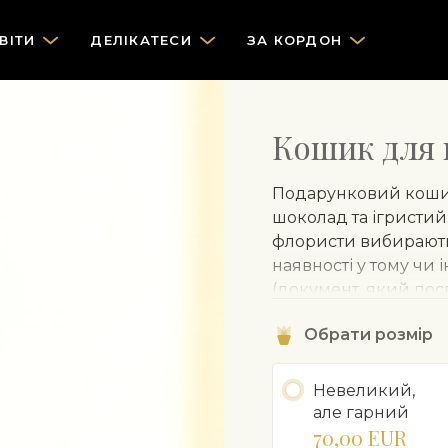
ВІТИ
ДЕЛІКАТЕСИ
ЗА КОРДОН
Кошик для 
Подарунковий кошик 
шоколад та ігристий 
флористи вибирають 
наявності у тому чи 
(документ, який пос
доставлянням. Замов
Обрати розмір
йому виповнилося 18
Невеликий,
але гарний
70,00 EUR