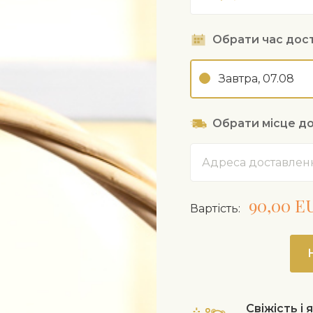
Обрати час дос
Завтра, 07.08
Обрати місце д
Адреса
90,00 E
Вартість:
Свіжість і 