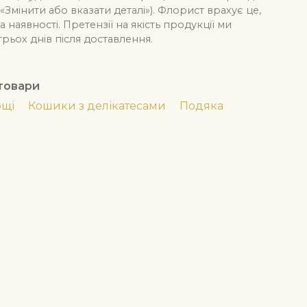
«Змінити або вказати деталі»). Флорист врахує це,
 наявності. Претензії на якість продукції ми
ьох днів після доставлення.
товари
ощі
Кошики з делікатесами
Подяка