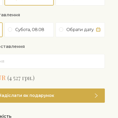
тавлення
Субота, 08.08
Обрати дату
оставлення
UR
(4 527 грн.)
Надіслати як подарунок
якість